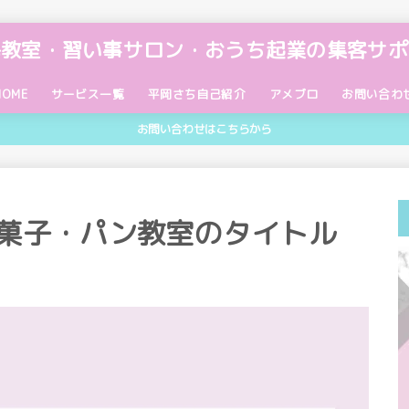
宅教室・習い事サロン・おうち起業の集客サポ
HOME
サービス一覧
平岡さち自己紹介
アメブロ
お問い合わ
お問い合わせはこちらから
【無料】公式LINE
【無料】メール講座
個別サポート
教室講師のためのワーク手帳「ビジョ
ブログ動画講座
バックエンドプログラム
アメブロ添削アドバイス
【オンライン】ブログ動画講座・受講
サービス利用規約
ンダイアリー®」
生専用ページ
菓子・パン教室のタイトル