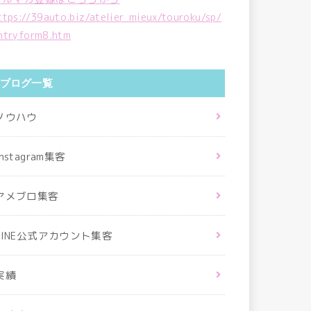
ttps://39auto.biz/atelier_mieux/touroku/sp/
ntryform8.htm
ブログ一覧
ノウハウ
Instagram集客
アメブロ集客
LINE公式アカウント集客
実績