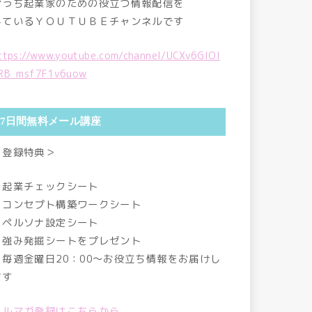
おうち起業家のための役立つ情報配信を
しているＹＯＵＴＵＢＥチャンネルです
ttps://www.youtube.com/channel/UCXv6GlOI
RB_msf7F1v6uow
7日間無料メール講座
＜登録特典＞
・起業チェックシート
・コンセプト構築ワークシート
・ペルソナ設定シート
・強み発掘シートをプレゼント
・毎週金曜日20：00～お役立ち情報をお届けし
ます
メルマガ登録はこちらから