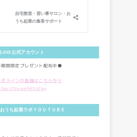
LINE公式アカウント
●期間限定プレゼント配布中●
公式ラインの登録はこちらから
ttps://lin.ee/HttoCgy
おうち起業ラボＹＯＵＴＵＢＥ