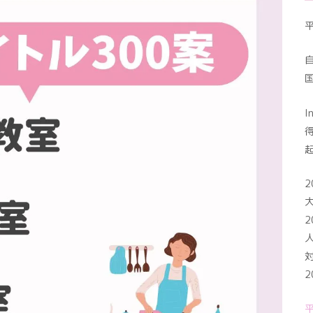
I
2
2