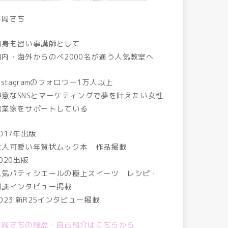
平岡さち
自身も習い事講師として
国内・海外からのべ2000名が通う人気教室へ
nstagramのフォロワー1万人以上
得意なSNSとマーケティングで夢を叶えたい女性
起業家をサポートしている
017年出版
大人可愛い年賀状ムック本 作品掲載
020出版
人気パティシエールの極上スイーツ レシピ・
対談インタビュー掲載
2023 新R25インタビュー掲載
平岡さちの経歴・自己紹介はこちらから