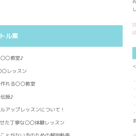
h
p
トル案
〇〇教室♪
〇〇レッスン
く作れる〇〇教室
伝授♪
キルアップレッスンについて！
わせた丁寧な〇〇体験レッスン
たことがない方のための解説動画