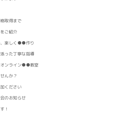
資格取得まで
品をご紹介
で、楽しく●●作り
り添った丁寧な指導
！オンライン●●教室
ませんか？
参加ください
示会のお知らせ
ます！