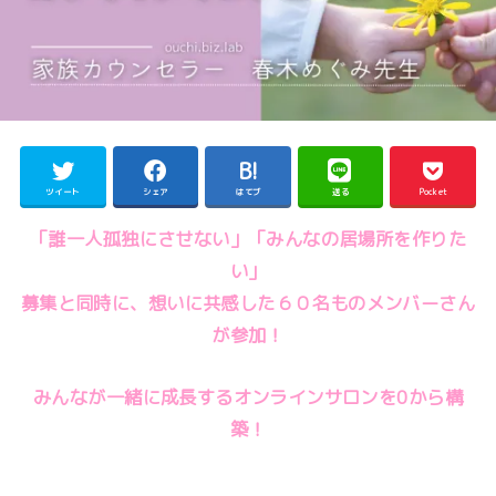
ツイート
シェア
はてブ
送る
Pocket
「誰一人孤独にさせない」「みんなの居場所を作りた
い」
募集と同時に、想いに共感した６０名ものメンバーさん
が参加！
みんなが一緒に成長するオンラインサロンを0から構
築！