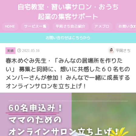
自宅教室・習い事サロン・おうち
起業の集客サポート
HOME
サービス一覧
平岡さち自己紹介
アメブロ
お問い合
お問い合わせはこちらから
平岡さち
実績
2021.05.16
春木めぐみ先生・「みんなの居場所を作りた
い」 募集と同時に、想いに共感した６０名もの
メンバーさんが参加！ みんなで一緒に成長する
オンラインサロンを立ち上げ！