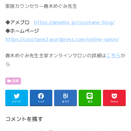
家族カウンセラー春木めぐみ先生
◆アメブロ
https://ameblo.jp/cocotane-blog/
◆ホームページ
https://cocotane2.wordpress.com/online-salon/
春木めぐみ先生主宰オンラインサロンの詳細は
こちら
か
ら
実績
ツイート
シェア
はてブ
送る
Pocket
コメントを残す