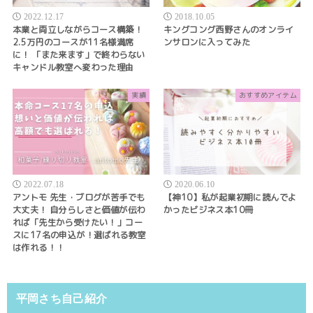
2022.12.17
2018.10.05
本業と両立しながらコース構築！
キングコング西野さんのオンライ
2.5万円のコースが11名様満席
ンサロンに入ってみた
に！ 「また来ます」で終わらない
キャンドル教室へ変わった理由
実績
おすすめアイテム
2022.07.18
2020.06.10
アントモ 先生・ブログが苦手でも
【神10】私が起業初期に読んでよ
大丈夫！ 自分らしさと価値が伝わ
かったビジネス本10冊
れば「先生から受けたい！」コー
スに17名の申込が！選ばれる教室
は作れる！！
平岡さち自己紹介