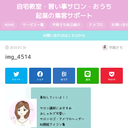
自宅教室・習い事サロン・おうち
起業の集客サポート
HOME
サービス一覧
平岡さち自己紹介
アメブロ
お問い合
お問い合わせはこちらから
平岡さち
2019.05.30
img_4514
ツイート
シェア
はてブ
送る
Pocket