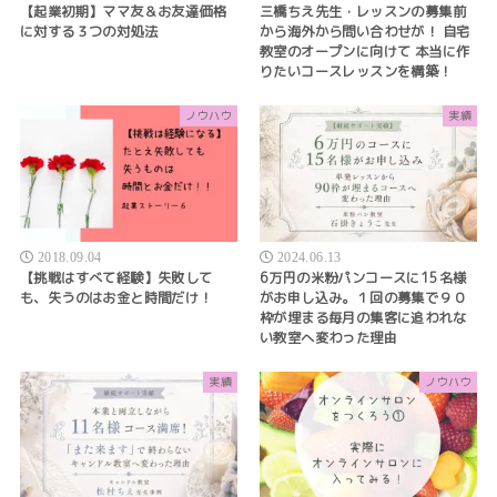
【起業初期】ママ友＆お友達価格
三橋ちえ先生・レッスンの募集前
に対する３つの対処法
から海外から問い合わせが！ 自宅
教室のオープンに向けて 本当に作
りたいコースレッスンを構築！
ノウハウ
実績
2018.09.04
2024.06.13
【挑戦はすべて経験】失敗して
6万円の米粉パンコースに15名様
も、失うのはお金と時間だけ！
がお申し込み。１回の募集で９０
枠が埋まる毎月の集客に追われな
い教室へ変わった理由
実績
ノウハウ