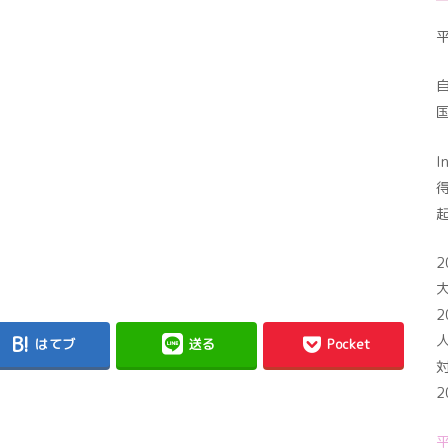
I
2
2
はてブ
送る
Pocket