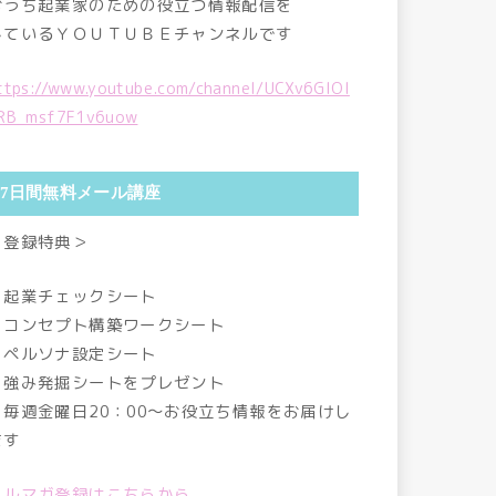
おうち起業家のための役立つ情報配信を
しているＹＯＵＴＵＢＥチャンネルです
ttps://www.youtube.com/channel/UCXv6GlOI
RB_msf7F1v6uow
7日間無料メール講座
＜登録特典＞
・起業チェックシート
・コンセプト構築ワークシート
・ペルソナ設定シート
・強み発掘シートをプレゼント
・毎週金曜日20：00～お役立ち情報をお届けし
ます
メルマガ登録はこちらから