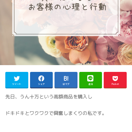
ツイート
シェア
はてブ
送る
Pocket
先日、うん十万という高額商品を購入し
ドキドキとワクワクで興奮しまくりの私です。