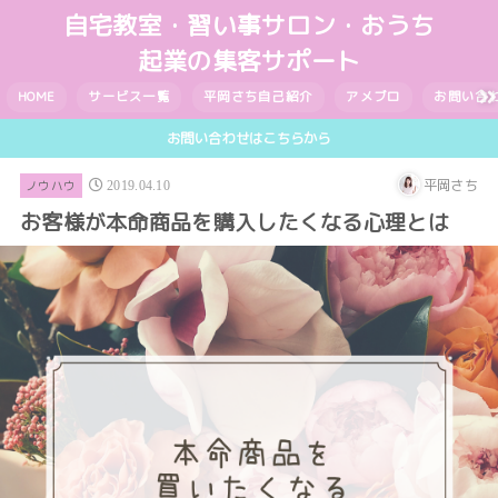
自宅教室・習い事サロン・おうち
起業の集客サポート
HOME
サービス一覧
平岡さち自己紹介
アメブロ
お問い合
お問い合わせはこちらから
平岡さち
ノウハウ
2019.04.10
お客様が本命商品を購入したくなる心理とは