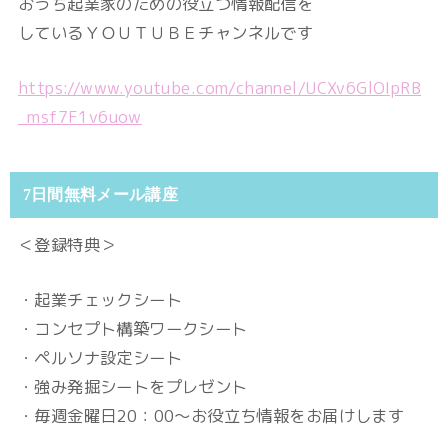
おうち起業家のための役立つ情報配信を
しているＹＯＵＴＵＢＥチャンネルです
https://www.youtube.com/channel/UCXv6GlOIpRB
_msf7F1v6uow
7日間無料メール講座
＜登録特典＞
・起業チェックシート
・コンセプト構築ワークシート
・ペルソナ設定シート
・強み発掘シートをプレゼント
・毎週金曜日20：00～お役立ち情報をお届けします