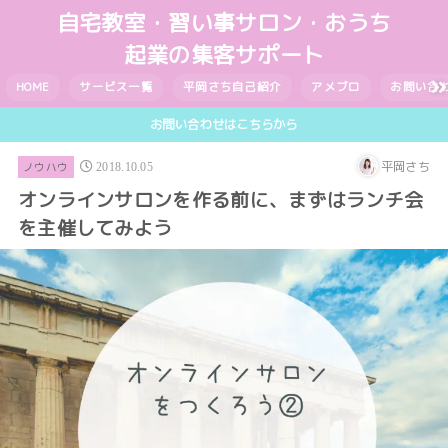
自宅教室・習い事サロン・おうち
起業の集客サポート
HOME
サービス一覧
平岡さち自己紹介
アメブロ
お問い合
お問い合わせはこちらから
平岡さち
ノウハウ
2018.10.05
オンラインサロンを作る前に、まずはランチ会
を主催してみよう