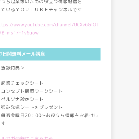
おうち起業家のための役立つ情報配信を
しているＹＯＵＴＵＢＥチャンネルです
ttps://www.youtube.com/channel/UCXv6GlOI
RB_msf7F1v6uow
7日間無料メール講座
＜登録特典＞
・起業チェックシート
・コンセプト構築ワークシート
・ペルソナ設定シート
・強み発掘シートをプレゼント
・毎週金曜日20：00～お役立ち情報をお届けし
ます
メルマガ登録はこちらから