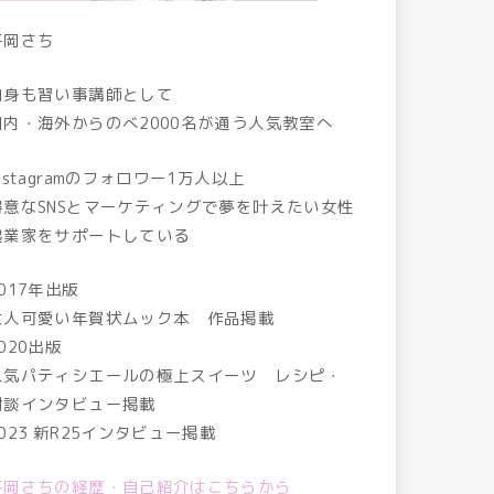
平岡さち
自身も習い事講師として
国内・海外からのべ2000名が通う人気教室へ
nstagramのフォロワー1万人以上
得意なSNSとマーケティングで夢を叶えたい女性
起業家をサポートしている
017年出版
大人可愛い年賀状ムック本 作品掲載
020出版
人気パティシエールの極上スイーツ レシピ・
対談インタビュー掲載
2023 新R25インタビュー掲載
平岡さちの経歴・自己紹介はこちらから