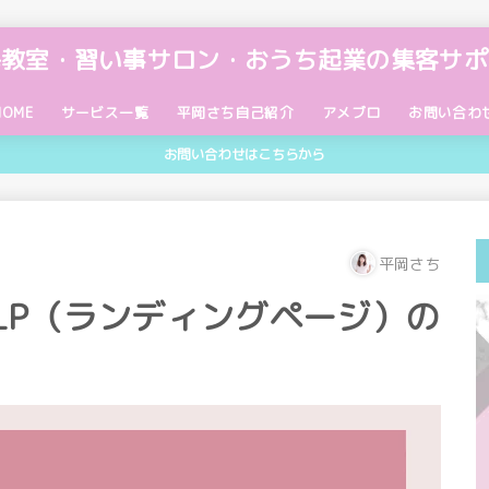
宅教室・習い事サロン・おうち起業の集客サポ
HOME
サービス一覧
平岡さち自己紹介
アメブロ
お問い合わ
お問い合わせはこちらから
【無料】公式LINE
【無料】メール講座
個別サポート
教室講師のためのワーク手帳「ビジョ
ブログ動画講座
バックエンドプログラム
アメブロ添削アドバイス
【オンライン】ブログ動画講座・受講
サービス利用規約
ンダイアリー®」
生専用ページ
平岡さち
LP（ランディングページ）の