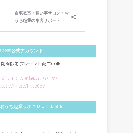
LINE公式アカウント
●期間限定プレゼント配布中●
公式ラインの登録はこちらから
ttps://lin.ee/HttoCgy
おうち起業ラボＹＯＵＴＵＢＥ