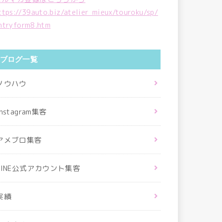
ttps://39auto.biz/atelier_mieux/touroku/sp/
ntryform8.htm
ブログ一覧
ノウハウ
Instagram集客
アメブロ集客
LINE公式アカウント集客
実績