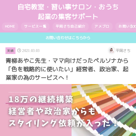
自宅教室・習い事サロン・おうち
起業の集客サポート
HOME
サービス一覧
平岡さち自己紹介
アメブロ
お問い合
お問い合わせはこちらから
平岡さち
実績
2021.03.03
青柳あやこ先生・ママ向けだったペルソナから
「色を戦略的に使いたい」経営者、政治家、起
業家の為のサービスへ！